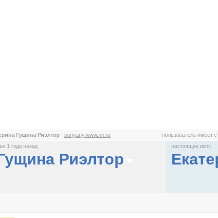
ерина Гущина Риэлтор
:
sonyany.www.nn.ru
пользователь имеет 
е 1 года назад
настоящее имя:
 Гущина Риэлтор
Екате