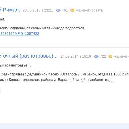
stasiay
Anntu
Annyy
Atamanka
Barbra
Belka1983
Butterfly85
й Римал.
28.05.2018 в 23:21
461
комментировать
алики, слипоны, от самых маленьких до подростков.
 Sparrow
JuJu595
KRASOTKA_N
Kathrin
KissNet
Kittyk
Koshkakrol
lery353513?MFID=1397432
Lusien
MEZO
MamaNT
Mamaya
Mansurik
Melary7
очный (разнотравье)...
24.09.2014 в 16:16
722
коммент
разнотравье) с дедушкиной пасеки. Осталось 7 3-л банок, отдам за 1300 р (пр
Natalya2907
Natata
Nati18
Nery
Nice-looking
North Wind
 Дальне-Константиновского района д. Вармалей, мед без добавок, выд...
a20
T Y R A
Taisiya
Tau
Ulaaa
Vodoleichik
Wisp@