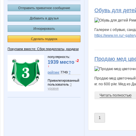
AnnaSi
Anna
Отправить приватное сообщение
Обувь для дете
Добавить в друзья
Игнорировать
Галереи с обувью, санд
Iskra_Vesna
Jack
https://www.nn.ru/~gal
Сделать подарок
Покупаем вместе: Сбор предоплаты, раздачи
LisenokM
Lonza
популярность:
Продаю мед цвет
-2
1939 место
↓
рейтинг
7749
?
Продаю мед цветочный (
Привилегированный
Nata1
Nata30
кг. по 600 р/кг. Мед из
пользователь
3
уровня
Читать полностью
Resnicyna
Svetyly
1