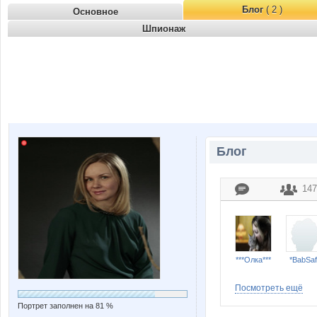
Блог
( 2 )
Основное
Шпионаж
Блог
147
***Олка***
*BabSaf
Посмотреть ещё
Портрет заполнен на 81 %