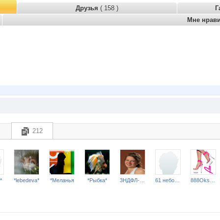
Друзья
( 158 )
Г
Мне нрав
212
*
*lebedeva*
*Меланья
*Рыбка*
3НДФЛ-НН
61 небожитель
888Oksana