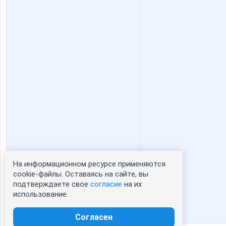
belkastrelka
brunia
galina197930
gorjulva
natali1891
nataliy
sparrow
ssm
На информационном ресурсе применяются
Статистика портрета:
cookie-файлы. Оставаясь на сайте, вы
ольгунчик
павел
подтверждаете свое
согласие
на их
сейчас просматривают портрет - 0
использование.
зарегистрированные пользователи
посетившие портрет за 7 дней - 0
Согласен