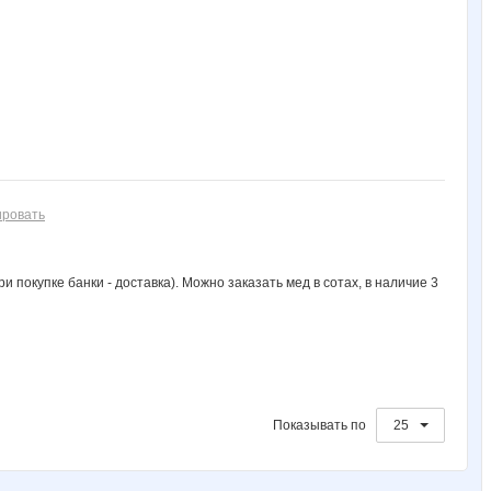
Charmed Lady
Clairette
Dream86
Enny-de-SerKo
Forseti
Ksenneya
Lelyann
Lenochka1994
Lenuik
Lenusik_85
Mora
Muhina
N@T@LK@
NADA77-77
NAd123
ировать
и покупке банки - доставка). Можно заказать мед в сотах, в наличие 3
Obuvenok
OlgaValerievna
OlkaRum
PRE$IDENT
Radmira
Zebra0604
adelnn
androlena
anniiss
bali23
Показывать по
25