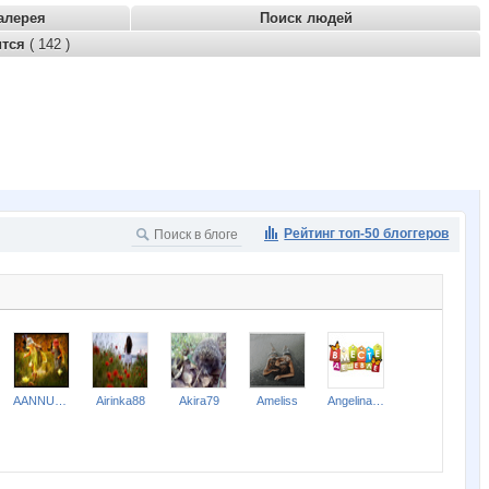
алерея
Поиск людей
ится
( 142 )
Рейтинг топ-50 блоггеров
AANNUSHKA
Airinka88
Akira79
Ameliss
Angelina2307