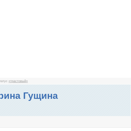
статус
«трастовый»
рина Гущина